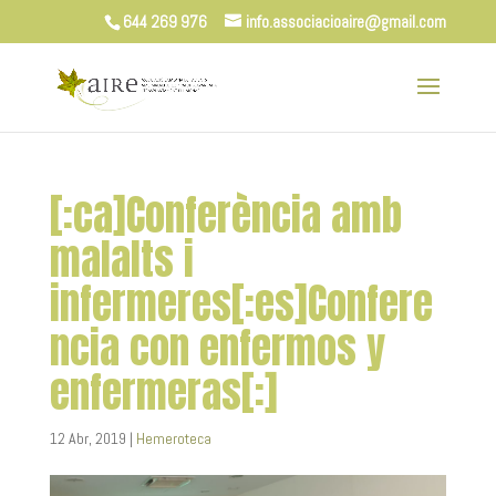
644 269 976
info.associacioaire@gmail.com
[:ca]Conferència amb
malalts i
infermeres[:es]Confere
ncia con enfermos y
enfermeras[:]
12 Abr, 2019
|
Hemeroteca