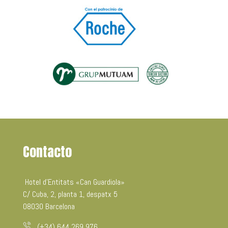
Contacto
Hotel d’Entitats «Can Guardiola»
C/ Cuba, 2, planta 1, despatx 5
08030 Barcelona
(+34) 644 269 976