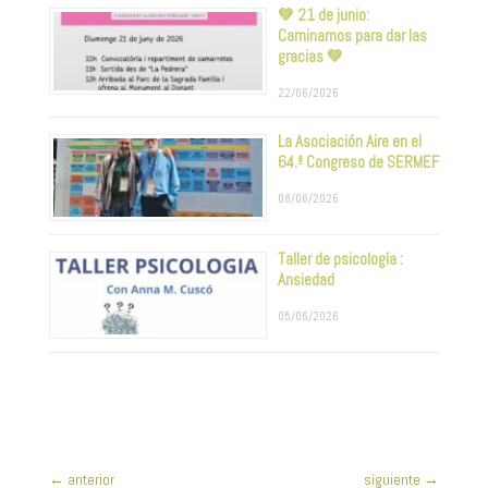
💚 21 de junio:
Caminamos para dar las
gracias 💚
22/06/2026
La Asociación Aire en el
64.º Congreso de SERMEF
08/06/2026
Taller de psicología :
Ansiedad
05/06/2026
←
anterior
siguiente
→