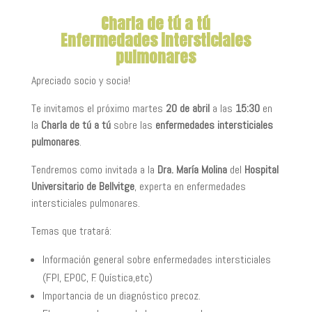
Charla de tú a tú
Enfermedades intersticiales
pulmonares
Apreciado socio y socia!
Te invitamos el próximo martes
20 de abril
a las
15:30
en
la
Charla de tú a tú
sobre las
enfermedades intersticiales
pulmonares
.
Tendremos como invitada a la
Dra. María Molina
del
Hospital
Universitario de Bellvitge
, experta en enfermedades
intersticiales pulmonares.
Temas que tratará:
Información general sobre enfermedades intersticiales
(FPI, EPOC, F. Quística,etc)
Importancia de un diagnóstico precoz.