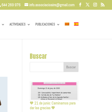
644 269 976
info.associacioaire@gmail.com
ACTIVIDADES
PUBLICACIONES
Buscar
💚 21 de junio: Caminamos para
dar las gracias 💚