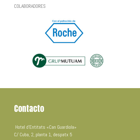
COLABORADORES
Contacto
Hotel d’Entitats «Can Guardiola»
C/ Cuba, 2, planta 1, despatx 5