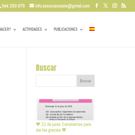
644 269 976
info.associacioaire@gmail.com
HACER?
ACTIVIDADES
PUBLICACIONES
Buscar
💚 21 de junio: Caminamos para
dar las gracias 💚