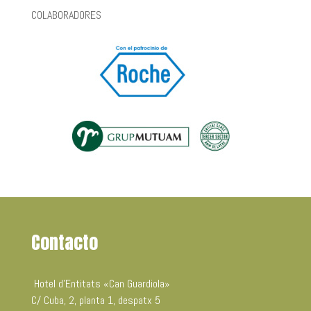
COLABORADORES
Contacto
Hotel d’Entitats «Can Guardiola»
C/ Cuba, 2, planta 1, despatx 5