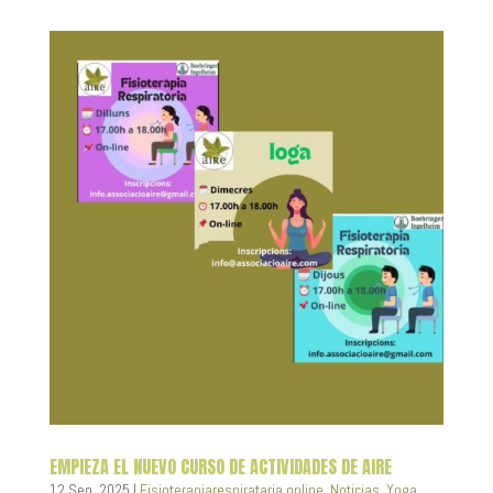
EMPIEZA EL NUEVO CURSO DE ACTIVIDADES DE AIRE
12 Sep, 2025
|
Fisioterapiarespirataria online
,
Noticias
,
Yoga