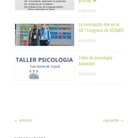
gracias 💚
22/06/2026
La Asociación Aire en el
64.º Congreso de SERMEF
08/06/2026
Taller de psicología :
Ansiedad
05/06/2026
←
anterior
siguiente
→