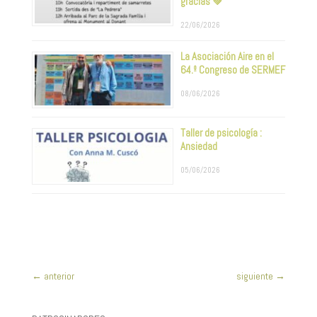
gracias 💚
22/06/2026
La Asociación Aire en el
64.º Congreso de SERMEF
08/06/2026
Taller de psicología :
Ansiedad
05/06/2026
←
anterior
siguiente
→