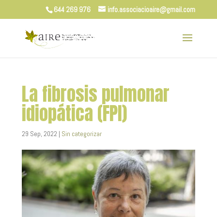
644 269 976
info.associacioaire@gmail.com
La fibrosis pulmonar
idiopática (FPI)
29 Sep, 2022
|
Sin categorizar