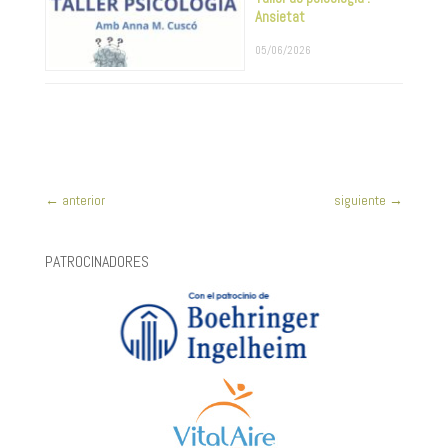
Ansietat
05/06/2026
←
anterior
siguiente
→
PATROCINADORES