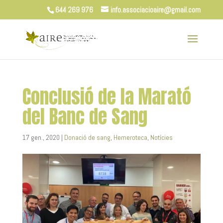
644 269 976
info.associacioaire@gmail.com
Conclusió de la Marató
del Banc de Sang
17 gen., 2020
|
Donació de sang
,
Hemeroteca
,
Notícies