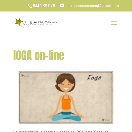
644 269 976
info.associacioaire@gmail.com
IOGA on-line