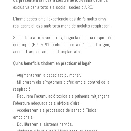
Us presentem la nostra Mestra de IOGA Inma Ceballos
exclusiva per a tots els socis i sòcies d’AIRE.
L’imma cebes amb l’experiència des de fa molts anys
realitzant el Ioga amb tota mena de malalts respiratori.
S’adaptarà a tots vosaltres; tingui la malaltia respiratòria
que tingui (FPI, MPOC..) els que porta màquina d’oxigen,
aneu a trasplantament o trasplantats.
Quins beneficis tindrem en practicar el Ioga?
– Augmentarem la capacitat pulmonar.
– Millorarem els símptomes d’ofec amb el control de la
respiració.
– Reduirem l’acumulació tòxica els pulmons mitjançant
l’obertura adequada dels alvèols d’aire.
– Accelerarem els processos de sanació Físics i
emocionals.
– Equilibrarem el sistema nerviós.