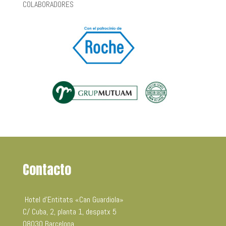
COLABORADORES
Contacto
Hotel d’Entitats «Can Guardiola»
C/ Cuba, 2, planta 1, despatx 5
08030 Barcelona