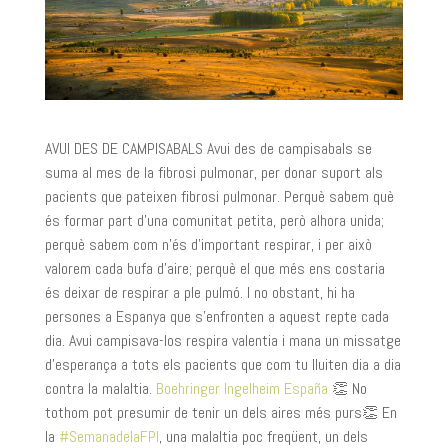
AVUI DES DE CAMPISABALS Avui des de campisabals se
suma al mes de la fibrosi pulmonar, per donar suport als
pacients que pateixen fibrosi pulmonar. Perquè sabem què
és formar part d’una comunitat petita, però alhora unida;
perquè sabem com n’és d’important respirar, i per això
valorem cada bufa d’aire; perquè el que més ens costaria
és deixar de respirar a ple pulmó. I no obstant, hi ha
persones a Espanya que s’enfronten a aquest repte cada
dia. Avui campisava-los respira valentia i mana un missatge
d’esperança a tots els pacients que com tu lluiten dia a dia
contra la malaltia.
Boehringer Ingelheim España
👏 No
tothom pot presumir de tenir un dels aires més purs👏 En
la
#SemanadelaFPI
, una malaltia poc freqüent, un dels