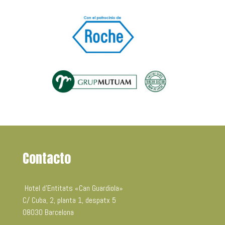
Contacto
Hotel d’Entitats «Can Guardiola»
C/ Cuba, 2, planta 1, despatx 5
08030 Barcelona