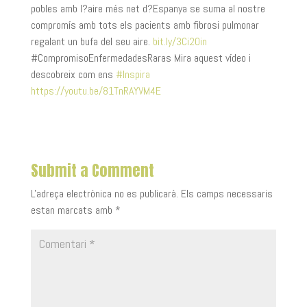
pobles amb l?aire més net d?Espanya se suma al nostre
compromís amb tots els pacients amb fibrosi pulmonar
regalant un bufa del seu aire.
bit.ly/3Ci2Oin
#CompromisoEnfermedadesRaras Mira aquest vídeo i
descobreix com ens
#Inspira
https://youtu.be/81TnRAYVM4E
Submit a Comment
L'adreça electrònica no es publicarà.
Els camps necessaris
estan marcats amb
*