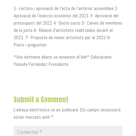
1- Lectura i aprovació de l’acta de l’anterior assemblea 2-
Aprovació de l’exercici econòmic del 2021 3- Aprovació del
pressupost del 2022 4- Quota socis 5- Canvis de membres
de la junta 6- Relació d’activitats realitzades durant el
2021. 7- Proposta de noves activitats per al 2022 8-
Precs i preguntes
*Una setmana abans us enviarem el link* Salutacions
Yolanda Fernández Presidenta
Submit a Comment
L'adreça electrònica no es publicarà.
Els camps necessaris
estan marcats amb
*