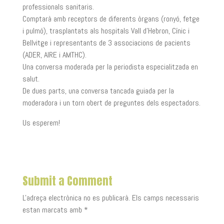
professionals sanitaris.
Comptarà amb receptors de diferents òrgans (ronyó, fetge
i pulmó), trasplantats als hospitals Vall d’Hebron, Cínic i
Bellvitge i representants de 3 associacions de pacients
(ADER, AIRE i AMTHC).
Una conversa moderada per la periodista especialitzada en
salut.
De dues parts, una conversa tancada guiada per la
moderadora i un torn obert de preguntes dels espectadors.
Us esperem!
Submit a Comment
L'adreça electrònica no es publicarà.
Els camps necessaris
estan marcats amb
*