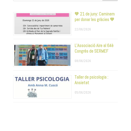
💚 21 de juny: Caminem
per donar les gràcies 💚
22/06/2026
L’Associació Aire al 64è
Congrés de SERMEF
08/06/2026
Taller de psicologia :
Ansietat
05/06/2026