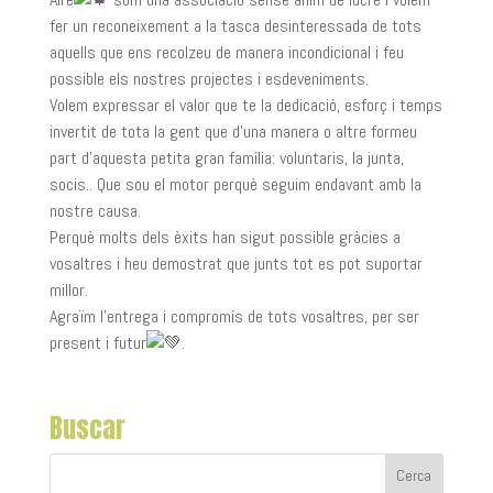
fer un reconeixement a la tasca desinteressada de tots
aquells que ens recolzeu de manera incondicional i feu
possible els nostres projectes i esdeveniments.
Volem expressar el valor que te la dedicació, esforç i temps
invertit de tota la gent que d’una manera o altre formeu
part d’aquesta petita gran família: voluntaris, la junta,
socis.. Que sou el motor perquè seguim endavant amb la
nostre causa.
Perquè molts dels èxits han sigut possible gràcies a
vosaltres i heu demostrat que junts tot es pot suportar
millor.
Agraïm l’entrega i compromís de tots vosaltres, per ser
present i futur
.
Buscar