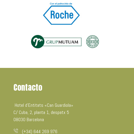
Contacto
Hotel d’Entitats «Can Guardiola»
C/ Cuba, 2, planta 1, despatx 5
08030 Barcelona
(+34) 644 269 976