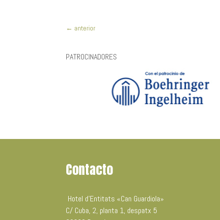
←
anterior
PATROCINADORES
Contacto
Hotel d’Entitats «Can Guardiola»
C/ Cuba, 2, planta 1, despatx 5