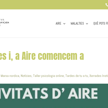
AIRE
MALALTIES
QUÈ POTS F
es i, a Aire comencem a
,
Marxa nordica
,
Notícies
,
Taller psicologia online
,
Tardes de tu a tu
,
Xerrades Inst