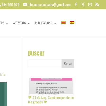
644 269 976
info.associacioaire@gmail.com
ER?
ACTIVITATS
PUBLICACIONS
Buscar
ituts
💚 21 de juny: Caminem per donar
les gràcies 💚