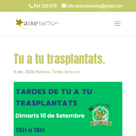
644 269 976
info.associacioaire@gmail.com
Tu a tu trasplantats.
6 set., 2024
|
Notícies
,
Tardes de tu a tu