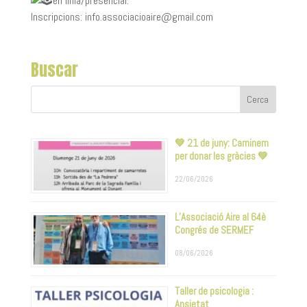
en línia/presencial.
Inscripcions: info.associacioaire@gmail.com
Buscar
💚 21 de juny: Caminem
per donar les gràcies 💚
22/06/2026
L’Associació Aire al 64è
Congrés de SERMEF
08/06/2026
Taller de psicologia :
Ansietat