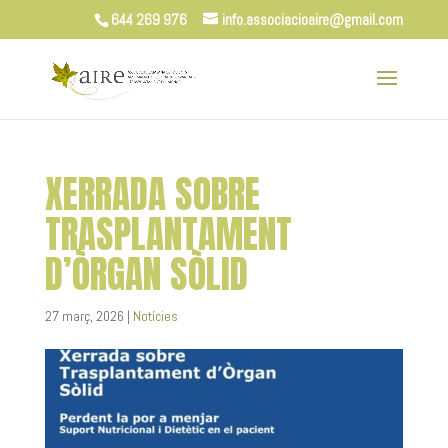
644 269 976
info.associacioaire@gmail.com
XERRADA SOBRE
TRASPLANTAMENT
D’ÒRGAN SÒLID
27 març, 2026
|
Notícies