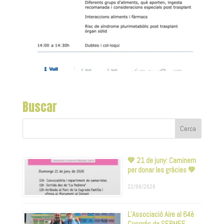
Buscar
💚 21 de juny: Caminem
per donar les gràcies 💚
22/06/2026
L’Associació Aire al 64è
Congrés de SERMEF