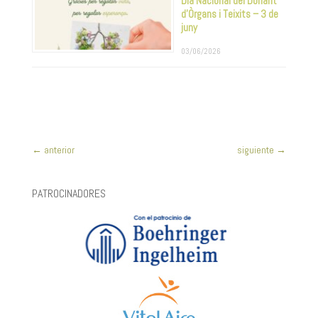
Dia Nacional del Donant
d’Òrgans i Teixits – 3 de
juny
03/06/2026
←
anterior
siguiente
→
PATROCINADORES