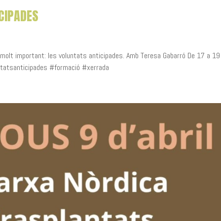
CIPADES
 molt important: les voluntats anticipades. Amb Teresa Gabarró De 17 a 19
untatsanticipades #formació #xerrada