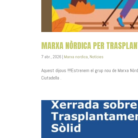
MARXA NÒRDICA PER TRASPLA
7 abr., 2026
|
Marxa nordica
,
Notícies
Aquest dijous !!!!Estrenem el grup nou de Marxa Nòrdic
Ciutadella .