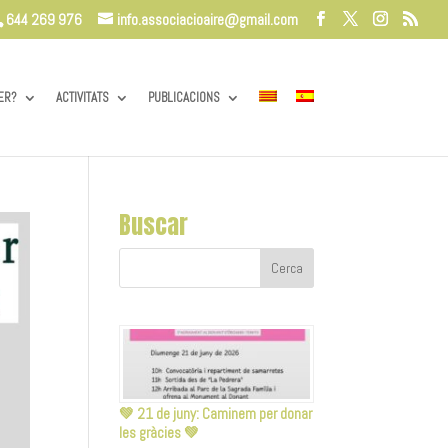
644 269 976
info.associacioaire@gmail.com
ER?
ACTIVITATS
PUBLICACIONS
Buscar
💚 21 de juny: Caminem per donar
les gràcies 💚