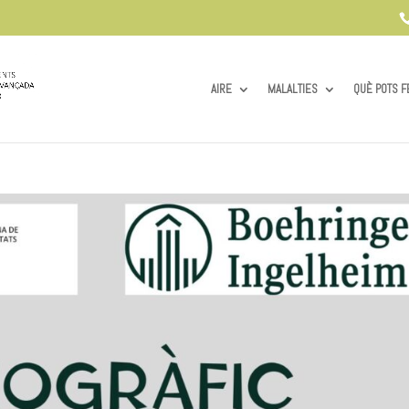
AIRE
MALALTIES
QUÈ POTS F