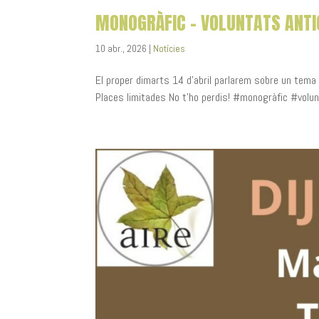
MONOGRÀFIC – VOLUNTATS ANTI
10 abr., 2026
|
Notícies
El proper dimarts 14 d’abril parlarem sobre un tema
Places limitades No t’ho perdis! #monogràfic #vol