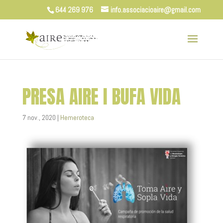
644 269 976
info.associacioaire@gmail.com
PRESA AIRE I BUFA VIDA
7 nov., 2020
|
Hemeroteca