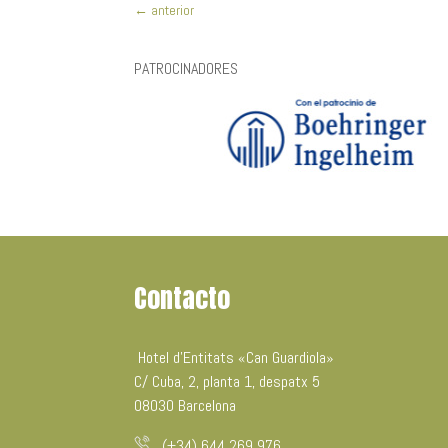
←
anterior
PATROCINADORES
Contacto
Hotel d’Entitats «Can Guardiola»
C/ Cuba, 2, planta 1, despatx 5
08030 Barcelona
(+34) 644 269 976