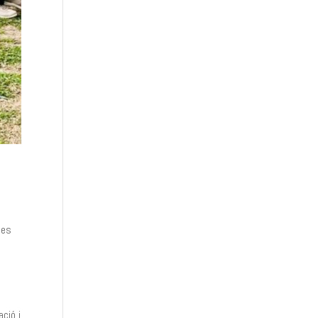
 es
ció i