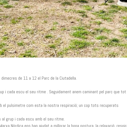
 dimecres de 11 a 12 el Parc de la Ciutadella.
rup i cada escu el seu ritme . Seguidament anem caminant pel parc que tot
mb el pulsimetre com esta la nostra respiració; un cop tots recuperats
al grup i cada escu amb el seu ritme.
rxa Nòrdica ens han ajudat a millorar la bona postura, la relaxació, respira