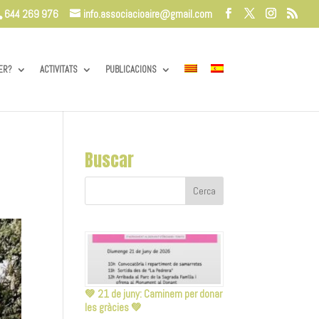
644 269 976
info.associacioaire@gmail.com
ER?
ACTIVITATS
PUBLICACIONS
Buscar
💚 21 de juny: Caminem per donar
les gràcies 💚