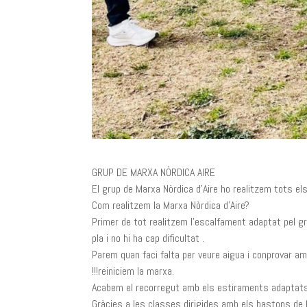
GRUP DE MARXA NÒRDICA AIRE
El grup de Marxa Nòrdica d’Aire ho realitzem tots els
Com realitzem la Marxa Nòrdica d’Aire?
Primer de tot realitzem l’escalfament adaptat pel g
pla i no hi ha cap dificultat .
Parem quan faci falta per veure aigua i conprovar a
!!!reiniciem la marxa.
Acabem el recorregut amb els estiraments adaptats 
Gràcies a les classes dirigides amb els bastons de Ma